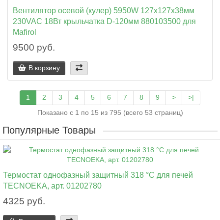
Вентилятор осевой (кулер) 5950W 127x127x38мм
230VAC 18Вт крыльчатка D-120мм 880103500 для
Mafirol
9500 руб.
В корзину
1
2
3
4
5
6
7
8
9
>
>|
Показано с 1 по 15 из 795 (всего 53 страниц)
Популярные Товары
Термостат однофазный защитный 318 °C для печей
TECNOEKA, арт. 01202780
4325 руб.