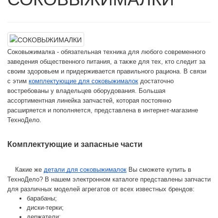
Соковыжималка
 - 
обязательная
техника
для
любого
современного
заведения
общественного
питания
, 
а
также
для
тех
, 
кто
следит
за
своим
здоровьем
и
придерживается
правильного
рациона
. 
В
связи
с
этим
комплектующие
для
соковыжималок
достаточно
востребованы
у
владельцев
оборудования
. 
Большая
ассортиментная
линейка
запчастей
, 
которая
постоянно
расширяется
и
пополняется
, 
представлена
в
интернет
-
магазине
ТехноДело
.
Комплектующие
и
запасные
части
    Какие
же
детали
для
соковыжималок
Вы
сможете
купить
в
ТехноДело
? 
В
нашем
электронном
каталоге
представлены
запчасти
для
различных
моделей
агрегатов
от
всех
известных
брендов
:
барабаны
;
диски
-
терки
;
держатели
;