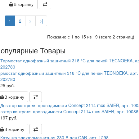
В корзину
1
2
>
>|
Показано с 1 по 15 из 19 (всего 2 страниц)
опулярные Товары
ермостат однофазный защитный 318 °C для печей TECNOEKA, арт.
1202780
25 руб.
В корзину
затор контроля проводимости Concept 2114 mcs SAIER, арт. 10086
197 руб.
В корзину