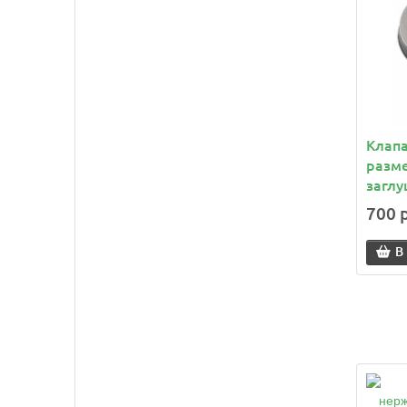
Клапа
разме
загл
700 
В