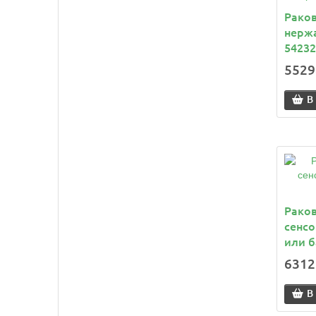
Раков
нержа
54232
5529
В
Раков
сенсо
или б
6312
В