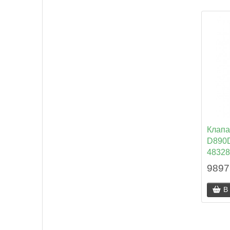
Клапа
D890D
48328
9897
В