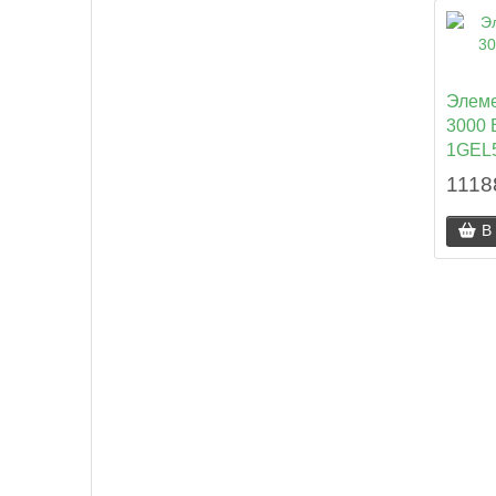
Элеме
3000 
1GEL
1118
В