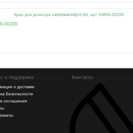
00-00200
с и поддержка
Контакты
мация о доставке
ка Безопасности
я соглашения
ты
фикаты