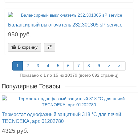
Балансирный выключатель 232.301305 sP service
950 руб.
В корзину
1
2
3
4
5
6
7
8
9
>
>|
Показано с 1 по 15 из 10379 (всего 692 страниц)
Популярные Товары
Термостат однофазный защитный 318 °C для печей
TECNOEKA, арт. 01202780
4325 руб.