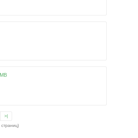
GMB
>|
5 страниц)