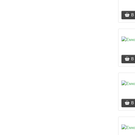
В
В
В