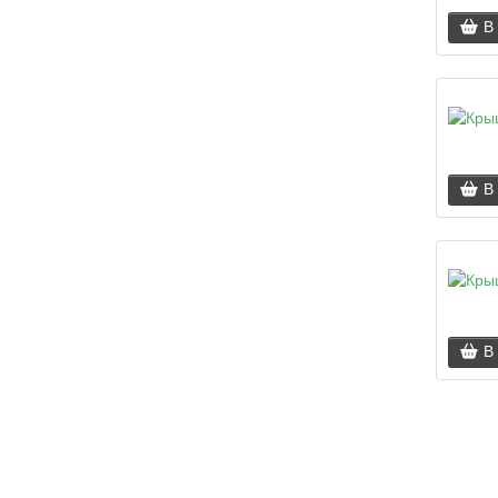
В
В
В