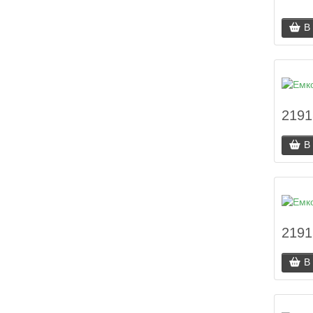
В
2191
В
2191
В