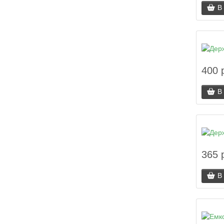
В
400 
В
365 
В