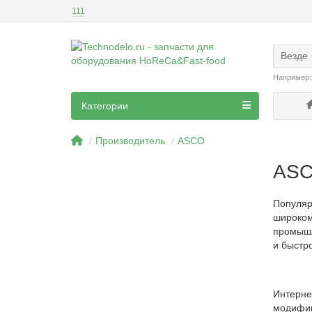
111
Везде
Например
Категории
Производитель
ASCO
AS
Популяр
широко
промышл
и быстр
Интерне
модифик