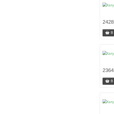
2428
В
2364
В