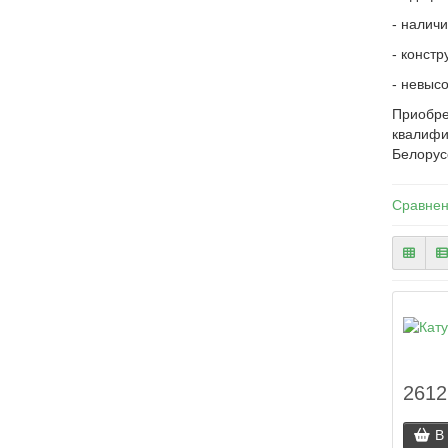
- налич
- конст
- невыс
Приобр
квалифи
Белорус
Сравнен
2612
В