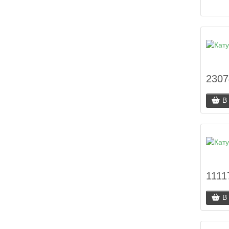
2307
В
1111
В