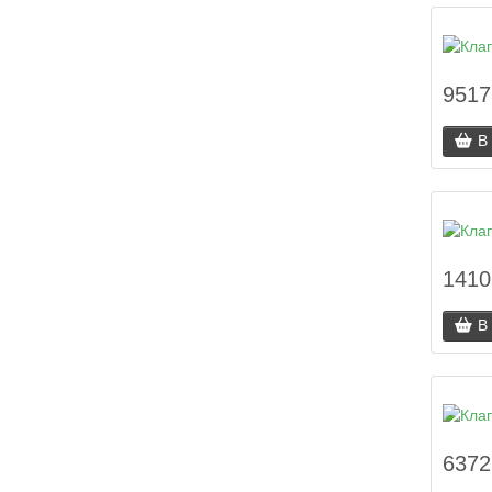
9517
В
1410
В
6372