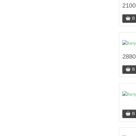
2100
В
2880
В
В