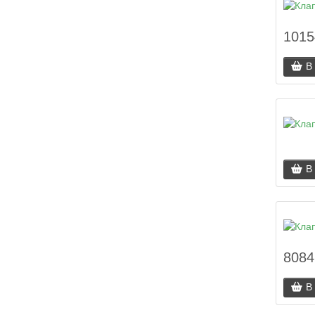
1015
В
В
8084
В