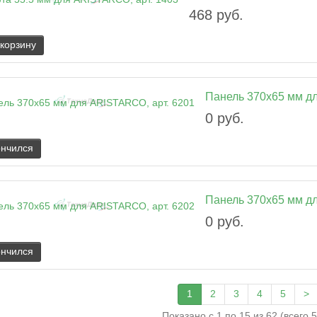
468 руб.
 корзину
Панель 370x65 мм д
0 руб.
ончился
Панель 370x65 мм д
0 руб.
ончился
1
2
3
4
5
>
Показано с 1 по 15 из 62 (всего 