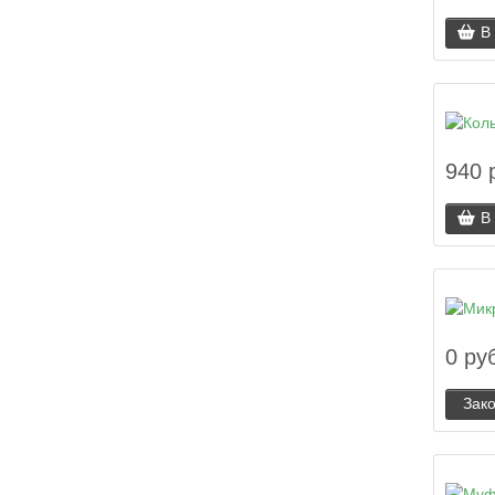
В
940 
В
0 ру
Зак