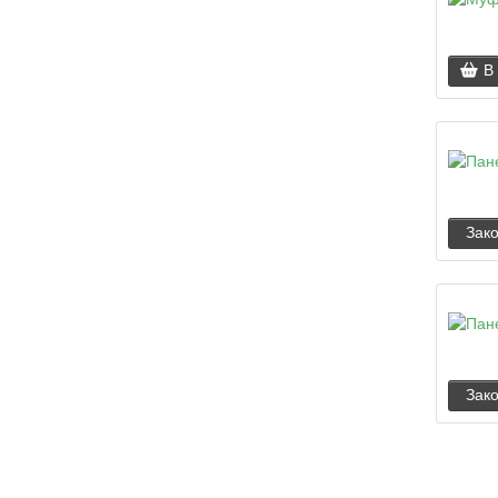
В
Зак
Зак