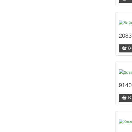
2083
В
9140
В