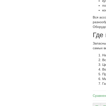
ку
по
ко
Вся асс
разнооб
Оборудо
Где
Запасны
самых в
На
Вс
Це
Во
Пр
Мы
Га
Сравнен