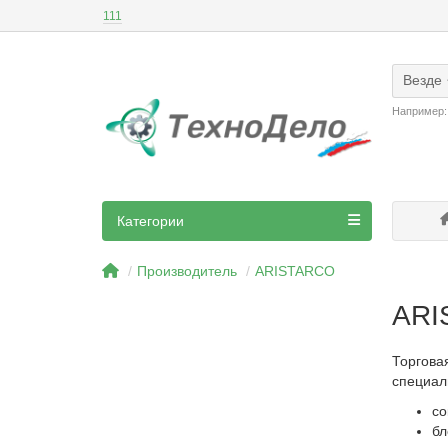
111
Везде
Например
Категории
Производитель
ARISTARCO
ARI
Торгова
специал
со
бл