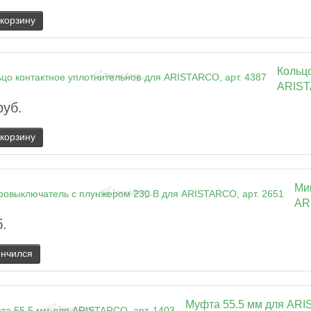
 корзину
Кольцо
ARIST
руб.
 корзину
Ми
AR
б.
ончился
Муфта 55.5 мм для ARI