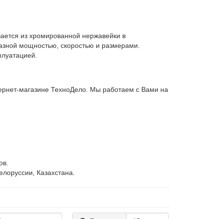
вается из хромированной нержавейки в
азной мощностью, скоростью и размерами.
плуатацией.
тернет-магазине ТехноДело. Мы работаем с Вами на
ов.
елоруссии, Казахстана.