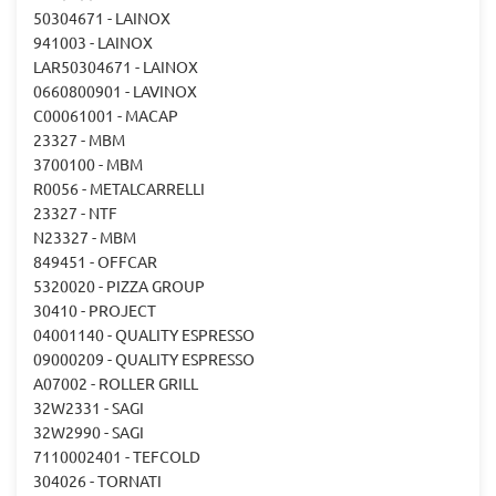
50304671 - LAINOX
941003 - LAINOX
LAR50304671 - LAINOX
0660800901 - LAVINOX
C00061001 - MACAP
23327 - MBM
3700100 - MBM
R0056 - METALCARRELLI
23327 - NTF
N23327 - MBM
849451 - OFFCAR
5320020 - PIZZA GROUP
30410 - PROJECT
04001140 - QUALITY ESPRESSO
09000209 - QUALITY ESPRESSO
A07002 - ROLLER GRILL
32W2331 - SAGI
32W2990 - SAGI
7110002401 - TEFCOLD
304026 - TORNATI