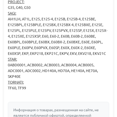
PROJECT:
G35, G40, G50
SAGI:
AM1LM, AT1L, E125, E125-4, E125B, E125B-4, E125BE,
E125BPL, E125BPLE, E125BX, E125BX-4, E125BXE, E125E,
E125PL, E125PLE, E125PV, E125PVX, E125SP, E125X, E125X-
4, E125XE, E125XSP, E60, E60-2, E60B, E60B-2, E60BE,
E60BPL, E60BPLE, E60BX, E60BX-2, E60BXE, E60E, E60PL,
E60PLE, E60PV, E60PVX, E60SP, E60X, E60X-2, E60XE,
E60XSP, EKP, EKP218, EKP21C, EKPV, EKV, EKV218, EKV21C
STAR:
0ABD0001, ACB0002, ACB0003, ACB0004, ACB0005,
ADC0001, ADC0002, HD140A, HD70A, HE140A, HE70A,
SKP40E
TORNATI:
TF60, TF99
Информация о товарах, размещенная на сайте, не
является публичной офертой, определяемой