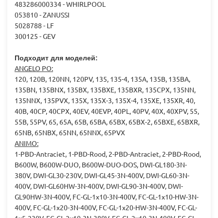
483286000334 - WHIRLPOOL
053810 - ZANUSSI
5028788 - LF
300125 - GEV
Подходит для моделей:
ANGELO PO:
120, 120B, 120NN, 120PV, 135, 135-4, 135A, 135B, 135BA,
135BN, 135BNX, 135BX, 135BXE, 135BXR, 135CPX, 135NN,
135NNX, 135PVX, 135X, 135X-3, 135X-4, 135XE, 135XR, 40,
40B, 40CP, 40CPX, 40EV, 40EVP, 40PL, 40PV, 40X, 40XPV, 55,
55B, 55PV, 65, 65A, 65B, 65BA, 65BX, 65BX-2, 65BXE, 65BXR,
65NB, 65NBX, 65NN, 65NNX, 65PVX
ANIMO:
1-PBD-Antraciet, 1-PBD-Rood, 2-PBD-Antraciet, 2-PBD-Rood,
B600W, B600W-DUO, B600W-DUO-DOS, DWI-GL180-3N-
380V, DWI-GL30-230V, DWI-GL45-3N-400V, DWI-GL60-3N-
400V, DWI-GL60HW-3N-400V, DWI-GL90-3N-400V, DWI-
GL90HW-3N-400V, FC-GL-1x10-3N-400V, FC-GL-1x10-HW-3N-
400V, FC-GL-1x20-3N-400V, FC-GL-1x20-HW-3N-400V, FC-GL-