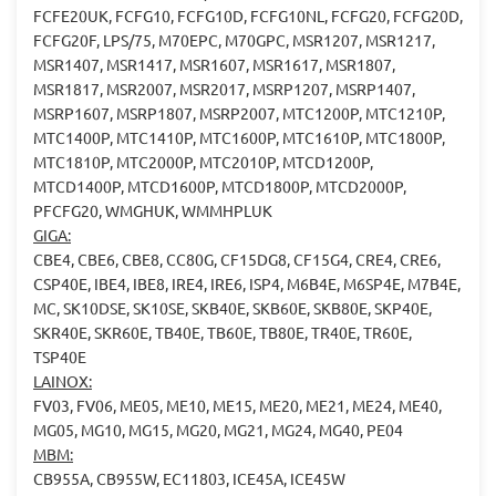
FCFE20UK, FCFG10, FCFG10D, FCFG10NL, FCFG20, FCFG20D,
FCFG20F, LPS/75, M70EPC, M70GPC, MSR1207, MSR1217,
MSR1407, MSR1417, MSR1607, MSR1617, MSR1807,
MSR1817, MSR2007, MSR2017, MSRP1207, MSRP1407,
MSRP1607, MSRP1807, MSRP2007, MTC1200P, MTC1210P,
MTC1400P, MTC1410P, MTC1600P, MTC1610P, MTC1800P,
MTC1810P, MTC2000P, MTC2010P, MTCD1200P,
MTCD1400P, MTCD1600P, MTCD1800P, MTCD2000P,
PFCFG20, WMGHUK, WMMHPLUK
GIGA:
CBE4, CBE6, CBE8, CC80G, CF15DG8, CF15G4, CRE4, CRE6,
CSP40E, IBE4, IBE8, IRE4, IRE6, ISP4, M6B4E, M6SP4E, M7B4E,
MC, SK10DSE, SK10SE, SKB40E, SKB60E, SKB80E, SKP40E,
SKR40E, SKR60E, TB40E, TB60E, TB80E, TR40E, TR60E,
TSP40E
LAINOX:
FV03, FV06, ME05, ME10, ME15, ME20, ME21, ME24, ME40,
MG05, MG10, MG15, MG20, MG21, MG24, MG40, PE04
MBM:
CB955A, CB955W, EC11803, ICE45A, ICE45W