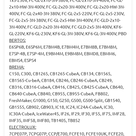
1x5-230V, FC-GL-2x10-3N-380V, FC-GL-2x10-3N-400V, FC-GL-
2x10-HW-3N-400V, FC-GL-2x20-3N-400V, FC-GL-2x20-HW-3N-
400V, FC-GL-2x40-3N-380V, FC-GL-2x5-220V, FC-GL-2x5-230V,
FC-GL-2x5-3N-380V, FC-GL-2x5-HW-3N-400V, FC-GLD-2x10-
3N-400V, FC-GLD-2x20-3N-400V, FC-GLD-2x5-3N-400V, KF6-
GL-220V, KF6-GL-230V, KF6-GL-3N-380V, KF6-GL-3N-400V, PBD
BERTOS:
E6SP6B, E6SP6M, E7BM4B, E7BM4M, E7BM8B, E7BM8M,
E7SP-4B, E7SP-4M, E9BM4M, E9BM8M, EBMD8, EBMM6,
EBMS4, ESPS4
BREMA:
C150, C300, CB1265, CB1265-CubeA, CB134, CB1565,
CB1565-Cu-beA, CB184, CB246, CB246-CubeA, CB249,
CB316, CB316-CubeA, CB416, CB425, CB425-CubeA, CB640,
CB640-CubeA, CB840, CB955, CB955-CubeA, FB802,
FreshMaker, G1000, G150, G250, G500, G500-Split, GB1540,
GB1555, GB902, GB903, IC18, IC24, IC24A-CubeA, IC30,
IC30A-CubeA, IceWater45, IF26, IF29, IF30, IF55, IF75, IMF28,
IMF35, IMF58, IMF80, TB1405, TB852
ELECTROLUX:
7CPE07P, 7CPG07P, CCP/E700, FCFE10, FCFE10UK, FCFE20,