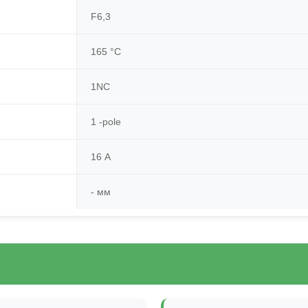
F6,3
165 °C
1NC
1 -pole
16 А
- мм