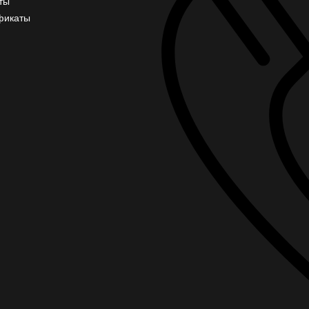
ты
фикаты