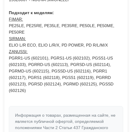
Подходит к моделям:
FIMAR:
PE25LE, PE25RE, PE35LE, PE35RE, PE50LE, PE50ME,
PE50RE
SIRMAN:
ELIO L/R ECO, ELIO L/R/X, PD POWER, PD R/L/M/X
ZANUSSI:
PGRR1-US (602101), PGRS1-US (602102), PGSS1-US
(602103), PGRRD-US (602113), PGRSD-US (602114),
PGRMD-US (602115), PGSSD-US (602116), PGRR1
(602117), PGRS1 (602118), PGSS1 (602119), PGRRD
(602123), PGRSD (602124), PGRMD (602125), PGSSD
(602126)
Информация о товарах, размещенная на сайте, не
является публичной офертой, определяемой
положениями Части 2 Статьи 437 Гражданского