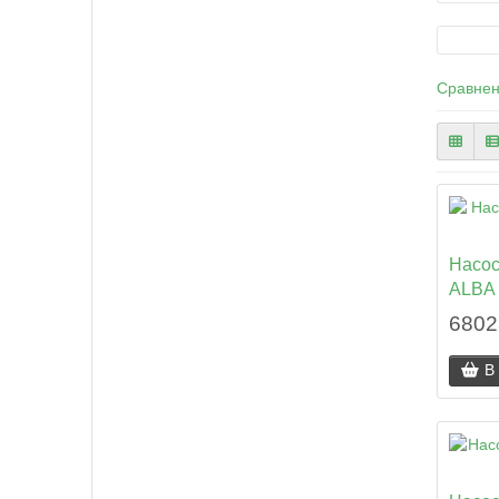
Сравнен
Насос 
ALBA 
6802
В