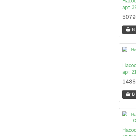
Насос 
арт. 
5079
В
Насос
арт. 
1486
В
Насос