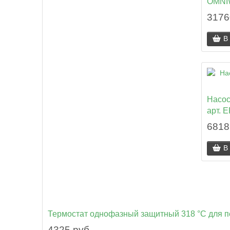
OMNI
3176
В
Насос
арт. 
6818
В
Термостат однофазный защитный 318 °C для 
4325 руб.