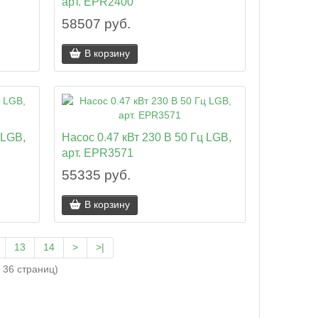
1
арт. EPR2400
58507 руб.
В корзину
 LGB,
Насос 0.47 кВт 230 В 50 Гц LGB,
арт. EPR3571
55335 руб.
В корзину
13
14
>
>|
 36 страниц)