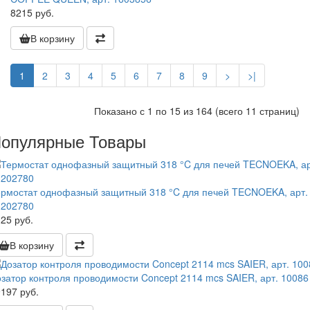
8215 руб.
В корзину
1
2
3
4
5
6
7
8
9
>
>|
Показано с 1 по 15 из 164 (всего 11 страниц)
опулярные Товары
ермостат однофазный защитный 318 °C для печей TECNOEKA, арт.
1202780
25 руб.
В корзину
затор контроля проводимости Concept 2114 mcs SAIER, арт. 10086
197 руб.