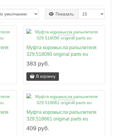
Показать:
теля
Муфта коромысла рапылителя
329.518090 original parts eu
383 руб.
В корзину
теля
Муфта коромысла рапылителя
329.518661 original parts eu
409 руб.