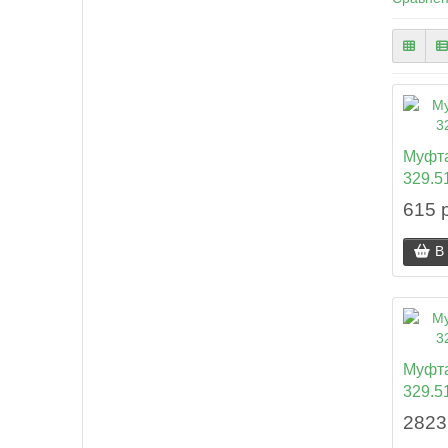
Муфта
329.51
615 
В
Муфта
329.51
2823