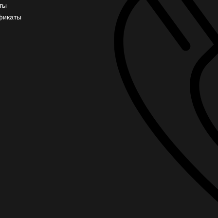
ты
фикаты