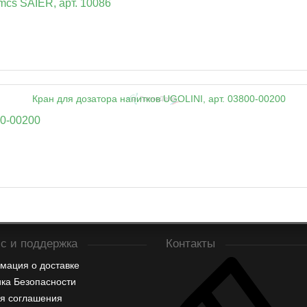
mcs SAIER, арт. 10086
00-00200
с и поддержка
Контакты
мация о доставке
ка Безопасности
я соглашения